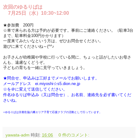
次回のゆるりばは
7月25日（水）10:30~12:00
★参加費 200円
☆車で来られる方は予約が必要です。事前にご連絡ください。（駐車3台
まで、駐車料金100円かかります）
一度来てみたいなという方は、ぜひお問合せください。
遊びに来てくださいね～(^^♪
お子さんが幼稚園や学校に行っている間に、ちょっと話がしたいお母さ
んも、遠慮なくどうぞ。
子どもの育ちを一緒に見守っていきましょう。
★問合せ、申込みは三好までメールでお願いします。
メールアドレス ei.miyoshi☆s5.dion.ne.jp
☆を＠に変えて送信してください。
件名ゆるりば申込み（又は問合せ）、お名前、連絡先を必ず書いてくだ
さいね。
※ゆるりばは京都生協八幡エリア子育て応援クラブの活動として行っています。
yawata-adm
時刻:
16:06
0 件のコメント: