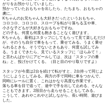
がりをお預かりしていました。
預かっていたおもちゃを出したら、たちまち、おもちゃの
虜に。
Kちゃんのお兄ちゃんも大好きだったというおもちゃ。
コロコロ、コロコロ、スロープを転がり落ちる玉や車、
小さな子どもが大好きなおもちゃですね。
どの子も、何度も何度も飽きることなく遊びます。
Kちゃんも、最初はスタッフにしてもらって見て楽しむだけ
が、そのうち自分で車をもって、乗せてみる。うまく乗せ
られるときも、そうでないときもあり、何度も試してみ
る。うまくできたら、見ているスタッフに「ほらみて！」
と言わんばかりにアピールしては、次は「スタッフの番
ね」と、投げかけてくる。（目と目のやり取りですよ）
スタッフが今度は2台を続けて転がすと、2台持って同じよ
うにしようとしてみる。両方の手で同時に車をつかんで、
同時にレールに置く、これはかなり高度な作業です。
落ちる車を目で追って、途中で手を出して止める、そんな
こともできます。2段目から走らせることもしてみる。
こうして、あれやこれやと試しながら、長い時間、遊びま
した。