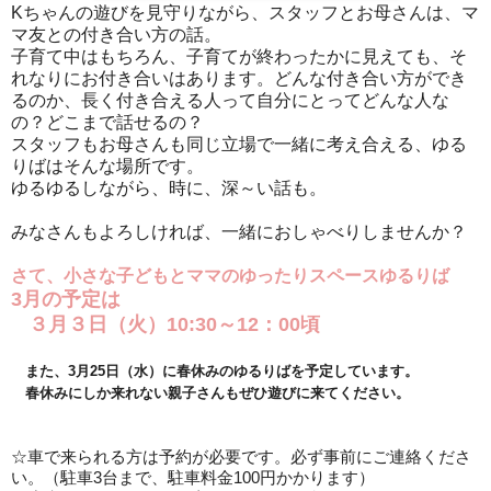
Kちゃんの遊びを見守りながら、スタッフとお母さんは、マ
マ友との付き合い方の話。
子育て中はもちろん、子育てが終わったかに見えても、そ
れなりにお付き合いはあります。どんな付き合い方ができ
るのか、長く付き合える人って自分にとってどんな人な
の？どこまで話せるの？
スタッフもお母さんも同じ立場で一緒に考え合える、ゆる
りばはそんな場所です。
ゆるゆるしながら、時に、深～い話も。
みなさんもよろしければ、一緒におしゃべりしませんか？
さて、小さな子どもとママのゆったりスペースゆるりば
3
月の予定は
３月３日（火）10:30～12：00頃
また、3月25日（水）に春休みのゆるりばを予定しています。
春休みにしか来れない親子さんもぜひ遊びに来てください。
☆車で来られる方は予約が必要です。必ず事前にご連絡くださ
い。（駐車
3
台まで、駐車料金
100
円かかります）