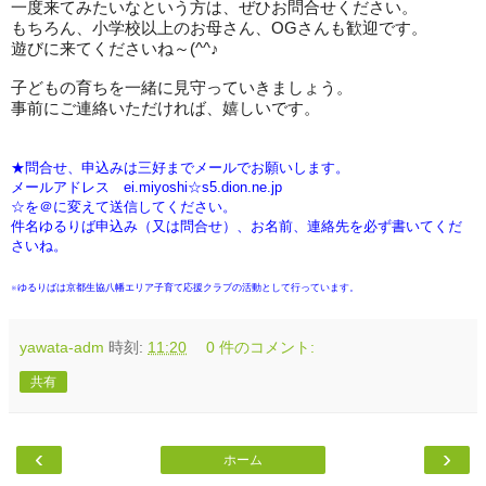
一度来てみたいなという方は、ぜひお問合せください。
もちろん、小学校以上のお母さん、OGさんも歓迎です。
遊びに来てくださいね～
(^^
♪
子どもの育ちを一緒に見守っていきましょう。
事前にご連絡いただければ、嬉しいです。
★問合せ、申込みは三好までメールでお願いします。
メールアドレス ei.miyoshi☆s5.dion.ne.jp
☆を＠に変えて送信してください。
件名ゆるりば申込み（又は問合せ）、お名前、連絡先を必ず書いてくだ
さいね。
※ゆるりばは京都生協八幡エリア子育て応援クラブの活動として行っています。
yawata-adm
時刻:
11:20
0 件のコメント:
共有
‹
›
ホーム