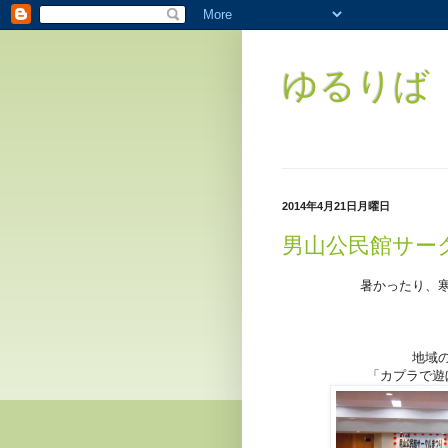
ゆるりば（
2014年4月21日月曜日
男山公民館サー
暑かったり、
地域
「カプラで遊