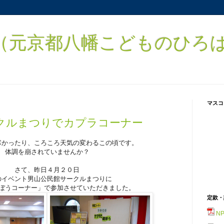
元京都八幡こどものひろば） 
マスコ
クルまつりでカプラコーナー
寒かったり、ころころ天気の変わるこの頃です。
体調を崩されていませんか？
さて、昨日４月２０日
のイベント男山公民館サークルまつりに
ぼうコーナー」で参加させていただきました。
定款・
N