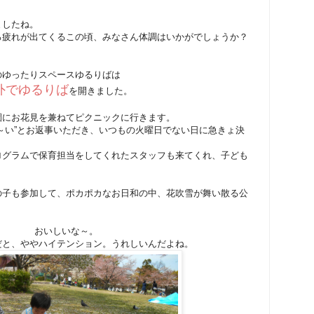
ましたね。
ろ疲れが出てくるこの頃、みなさん体調はいかがでしょうか？
のゆったりスペースゆるりばは
外でゆるりば
を開きました。
園にお花見を兼ねてピクニックに行きます。
～い”とお返事いただき、いつもの火曜日でない日に急きょ決
ログラムで保育担当をしてくれたスタッフも来てくれ、子ども
の子も参加して、ポカポカなお日和の中、花吹雪が舞い散る公
おいしいな～。
だと、ややハイテンション。うれしいんだよね。