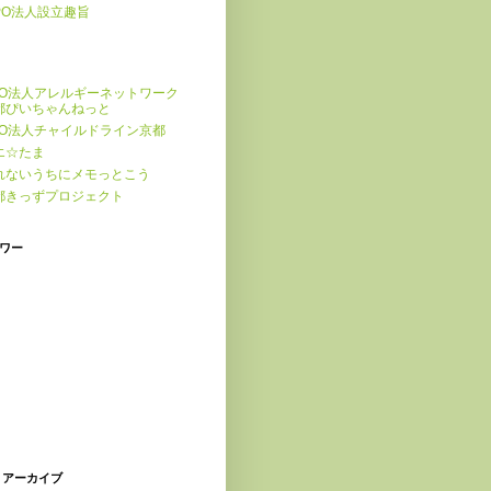
PO法人設立趣旨
PO法人アレルギーネットワーク
都ぴいちゃんねっと
PO法人チャイルドライン京都
エ☆たま
れないうちにメモっとこう
都きっずプロジェクト
ワー
 アーカイブ