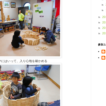
►
►
►
20
►
20
►
20
►
20
参加ユ
中にはいって、入り心地を確かめる