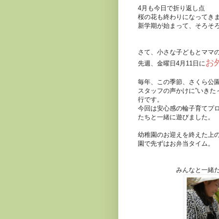
4月も今日で折り返し点
桜の花も終わりになってき
新学期が始まって、そろそ
さて、小さな子どもとママ
お
先週、金曜日4月11日に
毎年、この季節、さくら公
スタッフの声かけに”いきた
行です。
今回は安心感の輪子育てプ
たちと一緒に遊びました。
幼稚園のお迎えを終えた上
園で先ずはお弁当タイム。
みんなと一緒