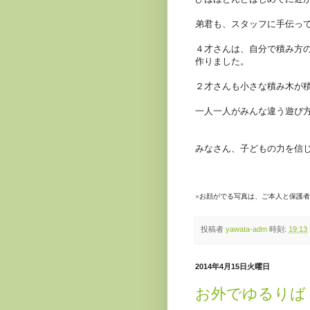
弟君も、スタッフに手伝っ
４才さんは、自分で積み方
作りました。
２才さんも小さな積み木が
一人一人がみんな違う遊び
みなさん、子どもの力を信
※お顔がでる写真は、ご本人と保護
投稿者
yawata-adm
時刻:
19:13
2014年4月15日火曜日
お外でゆるりば