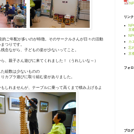
N
リンク
N
京
N
較的ご年配が多いのが特徴。そのサークルさんが日々の活動
カ
ルまつりです。
忘
も残念ながら、子どもの姿が少ないってこと。
京
から、親子さん遊びに来てくれました！（うれしいな～）
フォロ
れた組数は少ないものの
くりカプラ遊びに取り組む姿がありました。
かもしれませんが、テーブルに乗って高くまで積み上げるよ
ブログ