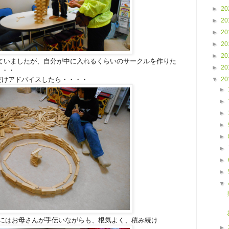
►
20
►
20
►
20
►
20
►
20
ていましたが、自分が中に入れるくらいのサークルを作りた
►
20
・・・
だけアドバイスしたら・・・・
▼
20
►
►
►
►
►
►
►
►
▼
にはお母さんが手伝いながらも、根気よく、積み続け
►