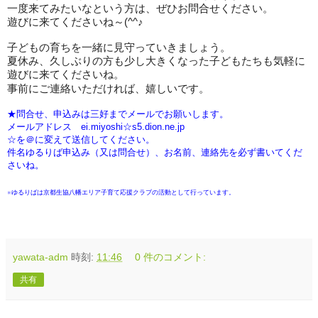
一度来てみたいなという方は、ぜひお問合せください。
遊びに来てくださいね～
(^^
♪
子どもの育ちを一緒に見守っていきましょう。
夏休み、久しぶりの方も少し大きくなった子どもたちも気軽に
遊びに来てくださいね。
事前にご連絡いただければ、嬉しいです。
★問合せ、申込みは三好までメールでお願いします。
メールアドレス ei.miyoshi☆s5.dion.ne.jp
☆を＠に変えて送信してください。
件名ゆるりば申込み（又は問合せ）、お名前、連絡先を必ず書いてくだ
さいね。
※ゆるりばは京都生協八幡エリア子育て応援クラブの活動として行っています。
yawata-adm
時刻:
11:46
0 件のコメント:
共有