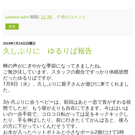
yawata-adm
時刻:
11:38
0 件のコメント:
共有
2019年7月14日日曜日
久しぶりに ゆるりば報告
蝉の声がにぎやかな季節になってきましたね。
ご無沙汰しています。スタッフの都合ですっかり休眠状態
だったゆるりばですが、
7月8日（火）、久しぶりに親子さんが遊びに来てくれまし
た。
3か月ぶりに会うベビーは、前回はあと一息で首がすわる状
態でしたが、もう寝がえりも自在にできます。今ははいは
いの一歩手前で、コロコロ転がっては足をキックキックし
たり、手を伸ばしたり。前に行きたくてがんばると、後ろ
の方に下がっていくんだそうです。
お水が入ったペットボトルと小さなボール2個だけで1時