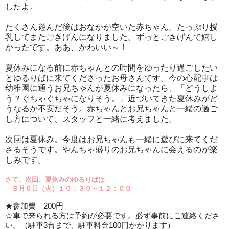
したよ。
たくさん遊んだ後はおなかが空いた赤ちゃん。たっぷり授
乳してまたごきげんになりました。ずっとごきげんで嬉し
かったです。ああ、かわいい～！
夏休みになる前に赤ちゃんとの時間をゆったり過ごしたい
とゆるりばに来てくださったお母さんです。今の心配事は
幼稚園に通うお兄ちゃんが夏休みになったら、「どうしよ
う？ぐちゃぐちゃになりそう。」近づいてきた夏休みがど
うなるか不安だそう。赤ちゃんとお兄ちゃんと一緒の過ご
し方について、スタッフと一緒に考えました。
次回は夏休み。今度はお兄ちゃんも一緒に遊びに来てくだ
さるそうです。やんちゃ盛りのお兄ちゃんに会えるのが楽
しみです。
さて、次回、夏休みの
ゆるりばは
８
月６日（火）１０：３０～１２：００
★参加費
200
円
☆車で来られる方は予約が必要です。必ず事前にご連絡くださ
い。（駐車
3
台まで、駐車料金
100
円かかります）