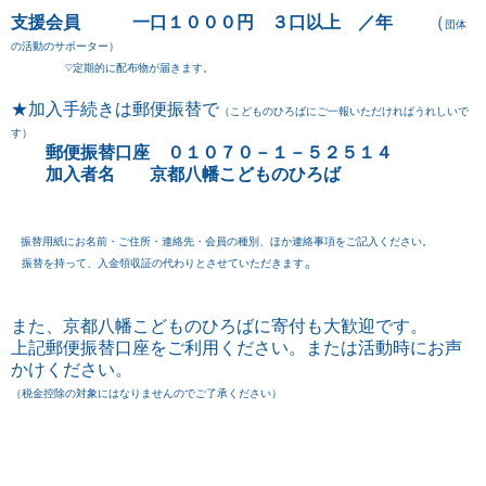
支援会員 一口１０００円 ３口以上 ／年
（
団体
の活動のサポーター）
♡定期的に配布物が届きます。
★加入手続きは郵便振替で
（こどものひろばにご一報いただければうれしいで
す）
郵便振替口座 ０１０７０－１－５２５１４
加入者名 京都八幡こどものひろば
振替用紙にお名前・ご住所・連絡先・会員の種別、ほか連絡事項をご記入ください。
。
振替を持って、入金領収証の代わりとさせていただきます
また、京都八幡こどものひろばに寄付も大歓迎です。
上記郵便振替口座をご利用ください。または活動時にお声
かけください。
（税金控除の対象にはなりませんのでご了承ください）