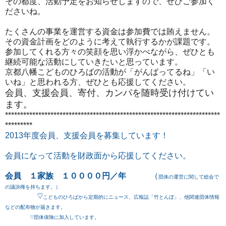
その都度、活動予定をお知らせしますので、ぜひご参加く
ださいね。
たくさんの事業を運営する資金は参加費では賄えません。
その資金計画をどのように考えて執行するかが課題です。
参加してくれる方々の笑顔を思い浮かべながら、ぜひとも
継続可能な活動にしていきたいと思っています。
京都八幡こどものひろばの活動が「がんばってるね」「い
いね」と思われる方、ぜひとも応援してください。
会員、支援会員、寄付、カンパを随時受け付けてい
ます。
***********************************************************************
*********
2013年度会員、支援会員を募集しています！
会員になって活動を財政面から応援してください。
会員
１家族 １００００円／年
（
団体の運営に関して総会で
の議決権を持ちます。）
♡
こどものひろばから定期的にニュース、広報誌「竹とんぼ」、他関連団体情報
などの配布物が届きます。
♡団体保険に加入しています。