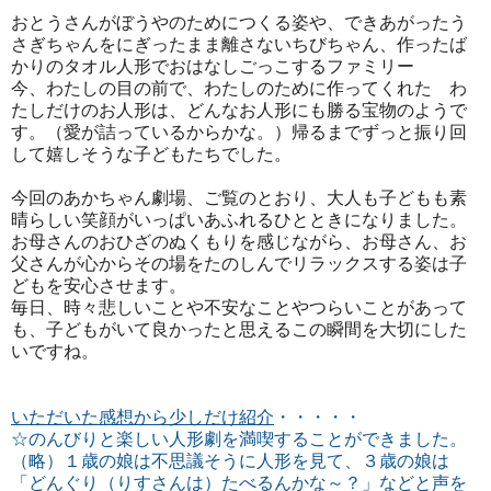
おとうさんがぼうやのためにつくる姿や、できあがったう
さぎちゃんをにぎったまま離さないちびちゃん、作ったば
かりのタオル人形でおはなしごっこするファミリー
今、わたしの目の前で、わたしのために作ってくれた わ
たしだけのお人形は、どんなお人形にも勝る宝物のようで
す。（愛が詰っているからかな。）帰るまでずっと振り回
して嬉しそうな子どもたちでした。
今回のあかちゃん劇場、ご覧のとおり、大人も子どもも素
晴らしい笑顔がいっぱいあふれるひとときになりました。
お母さんのおひざのぬくもりを感じながら、お母さん、お
父さんが心からその場をたのしんでリラックスする姿は子
どもを安心させます。
毎日、時々悲しいことや不安なことやつらいことがあって
も、子どもがいて良かったと思えるこの瞬間を大切にした
いですね。
いただいた感想から少しだけ紹介
・・・・・
☆のんびりと楽しい人形劇を満喫することができました。
（略）１歳の娘は不思議そうに人形を見て、３歳の娘は
「どんぐり（りすさんは）たべるんかな～？」などと声を