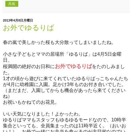
共有
2013年4月8日月曜日
お外でゆるりば
春の嵐で美しかった桜も大分散ってしまいましたね。
小さな子どもとママの居場所「ゆるりば」は4月5日金曜
日、
お外でゆるりば
桜満開の絶好のお日和に
をたのしみまし
た。
1才の頃から遊びに来てくれていたゆるりばっこちゃんたち
が4月に幼稚園に入園。足かけ3年ものお付き合いでした。
（まだまだ、入園してからも機会があったら来てください
ね）
お祝いもかねてのお花見。
いい天気になりました！よかったわ。
ゆるりばママもスタッフもゆるゆるモードなので、10時半
集合といっても、全員集まったのは11時半近く。（おいお
い！） お外で一緒にお弁当を食べるのが主目的なのでい