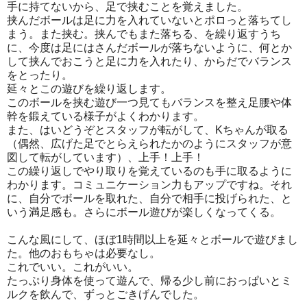
手に持てないから、足で挟むことを覚えました。
挟んだボールは足に力を入れていないとポロっと落ちてし
まう。また挟む。挟んでもまた落ちる、を繰り返すうち
に、今度は足にはさんだボールが落ちないように、何とか
して挟んでおこうと足に力を入れたり、からだでバランス
をとったり。
延々とこの遊びを繰り返します。
このボールを挟む遊び一つ見てもバランスを整え足腰や体
幹を鍛えている様子がよくわかります。
また、はいどうぞとスタッフが転がして、Kちゃんが取る
（偶然、広げた足でとらえられたかのようにスタッフが意
図して転がしています）、上手！上手！
この繰り返しでやり取りを覚えているのも手に取るように
わかります。コミュニケーション力もアップですね。それ
に、自分でボールを取れた、自分で相手に投げられた、と
いう満足感も。さらにボール遊びが楽しくなってくる。
こんな風にして、ほぼ1時間以上を延々とボールで遊びまし
た。他のおもちゃは必要なし。
これでいい。これがいい。
たっぷり身体を使って遊んで、帰る少し前におっぱいとミ
ルクを飲んで、ずっとごきげんでした。