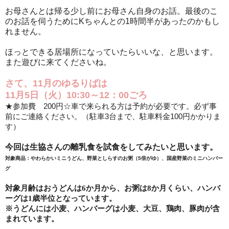
お母さんとは帰る少し前にお母さん自身のお話。最後のこ
のお話を伺うためにKちゃんとの1時間半があったのかもし
れません。
ほっとできる居場所になっていたらいいな、と思います。
また遊びに来てくださいね。
さて、11月のゆるりばは
11月5日（火）10:30～12：00ごろ
★参加費
200
円
☆車で来られる方は予約が必要です。必ず事
前にご連絡ください。（駐車
3
台まで、駐車料金
100
円かかりま
す）
今回は生協さんの離乳食を試食をしてみたいと思います。
対象商品：やわらかいミニうどん、野菜としらすのお粥（5倍がゆ）、国産野菜のミニハンバー
グ
対象月齢はおうどんは
6
か月から、お粥は
8
か月くらい、ハンバ
ーグは
1
歳半位となっています。
※うどんには小麦、ハンバーグは小麦、大豆、鶏肉、豚肉が含
まれています。