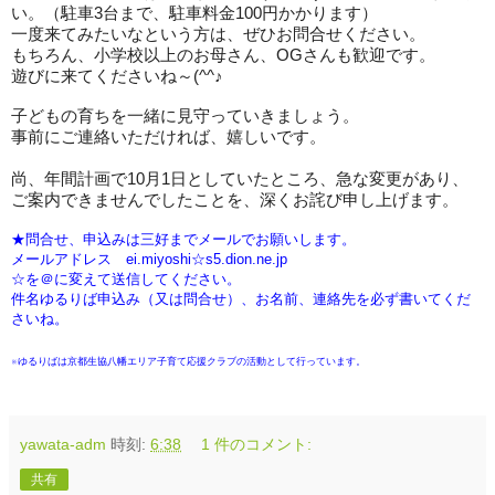
い。（駐車
3
台まで、駐車料金
100
円かかります）
一度来てみたいなという方は、ぜひお問合せください。
もちろん、小学校以上のお母さん、OGさんも歓迎です。
遊びに来てくださいね～
(^^
♪
子どもの育ちを一緒に見守っていきましょう。
事前にご連絡いただければ、嬉しいです。
尚、年間計画で10月1日としていたところ、急な変更があり、
ご案内できませんでしたことを、深くお詫び申し上げます。
★問合せ、申込みは三好までメールでお願いします。
メールアドレス ei.miyoshi☆s5.dion.ne.jp
☆を＠に変えて送信してください。
件名ゆるりば申込み（又は問合せ）、お名前、連絡先を必ず書いてくだ
さいね。
※ゆるりばは京都生協八幡エリア子育て応援クラブの活動として行っています。
yawata-adm
時刻:
6:38
1 件のコメント:
共有