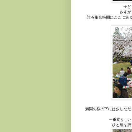
子ど
さすが
誰も集合時間にここに集
満開の桜の下には少しなだ
一番乗りした
ひと組を残