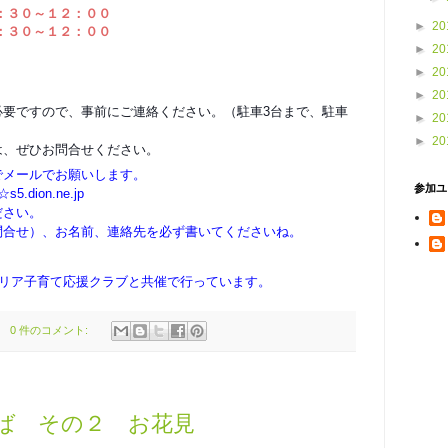
：３０～１２：００
►
20
：３０～１２：００
►
20
►
20
►
20
必要ですので、事前にご連絡ください。（駐車3台まで、駐車
►
20
►
20
は、ぜひお問合せください。
でメールでお願いします。
参加ユ
.dion.ne.jp
ださい。
問合せ）、お名前、連絡先を必ず書いてくださいね。
エリア子育て応援クラブと共催で行っています。
0 件のコメント:
ば その２ お花見