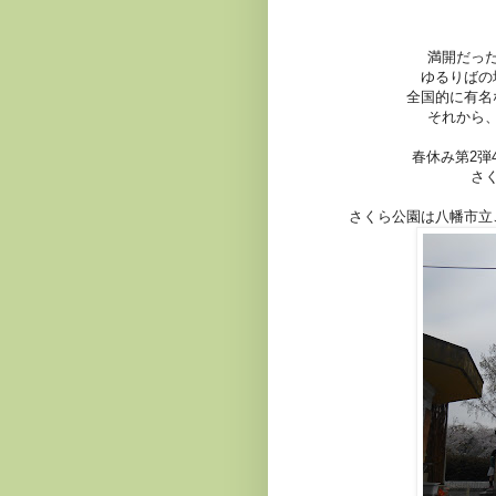
満開だっ
ゆるりばの
全国的に有名
それから
春休み第2弾
さ
さくら公園は八幡市立