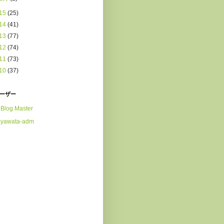
15
(25)
14
(41)
13
(77)
12
(74)
11
(73)
10
(37)
ーザー
Blog Master
yawata-adm