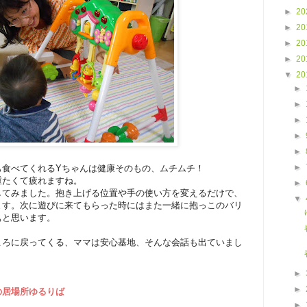
►
20
►
20
►
20
►
20
▼
20
►
►
►
►
►
►
も食べてくれるYちゃんは健康そのもの、ムチムチ！
重たくて疲れますね。
►
してみました。抱き上げる位置や手の使い方を変えるだけで、
▼
ます。次に遊びに来てもらった時にはまた一緒に抱っこのバリ
ぁと思います。
ころに戻ってくる、ママは安心基地、そんな会話も出ていまし
►
►
の居場所ゆるりば
►