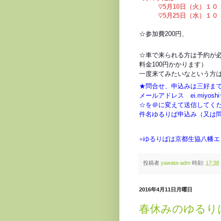
♡5月10日（火）１０
♡5月25日（水）１０
☆参加費200円、
☆車で来られる方は予約が
料金100円かかります）
一度来てみたいなという方
★問合せ、申込みは三好ま
メールアドレス ei.miyoshi☆s5
☆を＠に変えて送信してく
件名ゆるりば申込み（又は
※ゆるりばは京都生協八幡
投稿者
yawata-adm
時刻:
17:38
2016年4月11日月曜日
春休みのゆるり