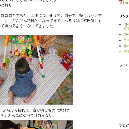
N
のとおり！
々。
コロコロとすると、上手につかまえて、自分でも投げようとす
リンク
うちに、どんどん積極的になってきて、ゆるりばの雰囲気にも
N
れて遊べるようになってきました。
京
N
カ
忘
京
フォロ
、ぶらぶら揺れて、音が鳴るものは大好き。
Yちゃんも気になって仕方がない。
ブログ