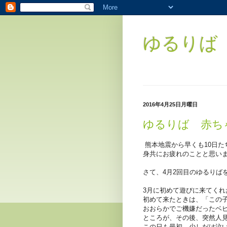
ゆるりば（
2016年4月25日月曜日
ゆるりば 赤ち
熊本地震から早くも10日
身共にお疲れのことと思い
さて、4月2回目のゆるりばを
3月に初めて遊びに来てく
初めて来たときは、「この
おおらかでご機嫌だったベ
ところが、その後、突然人
この日も最初、少しだけ泣