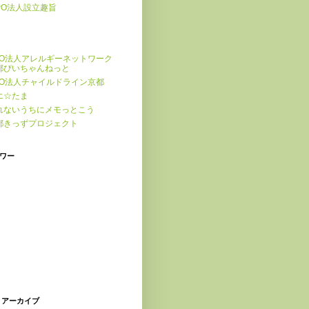
PO法人設立趣旨
PO法人アレルギーネットワーク
都ぴいちゃんねっと
PO法人チャイルドライン京都
エ☆たま
れないうちにメモっとこう
都きっずプロジェクト
ワー
 アーカイブ