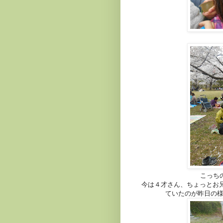
こっち
今は４才さん、ちょっとお
ていたのが昨日の様