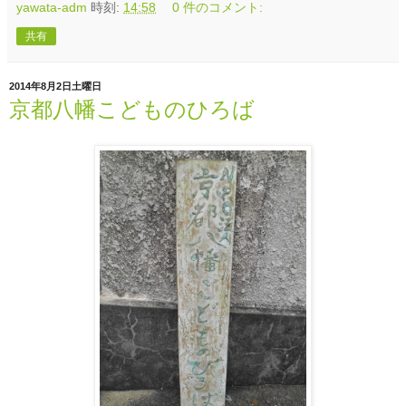
yawata-adm
時刻:
14:58
0 件のコメント:
共有
2014年8月2日土曜日
京都八幡こどものひろば