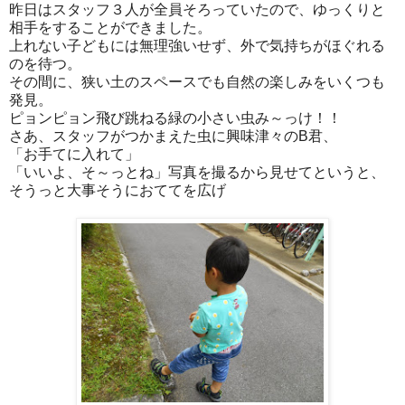
昨日はスタッフ３人が全員そろっていたので、ゆっくりと
相手をすることができました。
上れない子どもには無理強いせず、外で気持ちがほぐれる
のを待つ。
その間に、狭い土のスペースでも自然の楽しみをいくつも
発見。
ピョンピョン飛び跳ねる緑の小さい虫み～っけ！！
さあ、スタッフがつかまえた虫に興味津々のB君、
「お手てに入れて」
「いいよ、そ～っとね」写真を撮るから見せてというと、
そうっと大事そうにおててを広げ