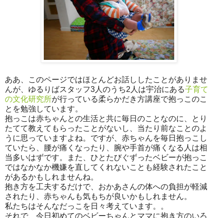
ああ、このページではほとんどお話ししたことがありませ
んが、ゆるりばスタッフ3人のうち2人は宇治にある
子育て
の文化研究所
が行っている柔らかだき方講座で抱っこのこ
とを勉強しています。
抱っこは赤ちゃんとの生活と共に毎日のことなのに、とり
たてて教えてもらったことがないし、当たり前なことのよ
うに思っていますよね。ですが、赤ちゃんを毎日抱っこし
ていたら、腰が痛くなったり、腕や手首が痛くなる人は相
当多いはずです。また、ひとたびぐずったベビーが抱っこ
ではなかなか機嫌を直してくれないことも経験されたこと
があるかもしれませんね。
抱き方を工夫するだけで、おかあさんの体への負担が軽減
されたり、赤ちゃんも気もちが良いかもしれません。
私たちはそんなだっこを日々考えています。。
それで、今日初めてのベビーちゃんとママに抱き方のいろ