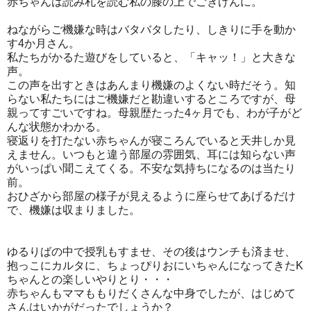
赤ちゃんは読み札を読む私の膝の上でごきげんに。
ねながらご機嫌な時はバタバタしたり、しきりに手を動か
す4か月さん。
私たちがかるた遊びをしていると、「キャッ！」と大きな
声。
この声を出すときはあんまり機嫌のよくない時だそう。知
らない私たちにはご機嫌だと勘違いするところですが、母
親ってすごいですね。母親歴たった4ヶ月でも、わが子がど
んな状態かわかる。
寝返りを打たない赤ちゃんが寝ころんでいると天井しか見
えません。いつもと違う部屋の雰囲気、耳には知らない声
がいっぱい聞こえてくる。不安な気持ちになるのは当たり
前。
おひざから部屋の様子が見えるように座らせてあげるだけ
で、機嫌は収まりました。
ゆるりばの中で授乳もすませ、その後はウンチも済ませ、
抱っこにカルタに、ちょっぴりおにいちゃんになってきたK
ちゃんとの楽しいやりとり・・・
赤ちゃんもママももりだくさんな中身でしたが、はじめて
さんはいかがだったでしょうか？