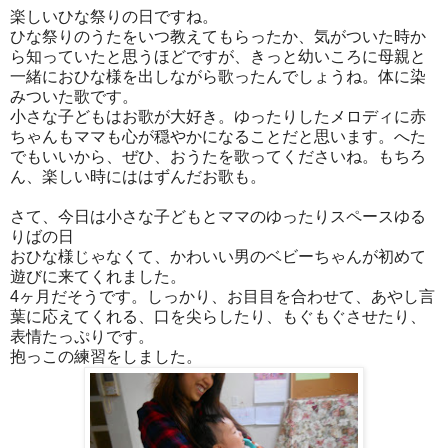
楽しいひな祭りの日ですね。
ひな祭りのうたをいつ教えてもらったか、気がついた時か
ら知っていたと思うほどですが、きっと幼いころに母親と
一緒におひな様を出しながら歌ったんでしょうね。体に染
みついた歌です。
小さな子どもはお歌が大好き。ゆったりしたメロディに赤
ちゃんもママも心が穏やかになることだと思います。へた
でもいいから、ぜひ、おうたを歌ってくださいね。もちろ
ん、楽しい時にははずんだお歌も。
さて、今日は小さな子どもとママのゆったりスペースゆる
りばの日
おひな様じゃなくて、かわいい男のベビーちゃんが初めて
遊びに来てくれました。
4ヶ月だそうです。しっかり、お目目を合わせて、あやし言
葉に応えてくれる、口を尖らしたり、もぐもぐさせたり、
表情たっぷりです。
抱っこの練習をしました。