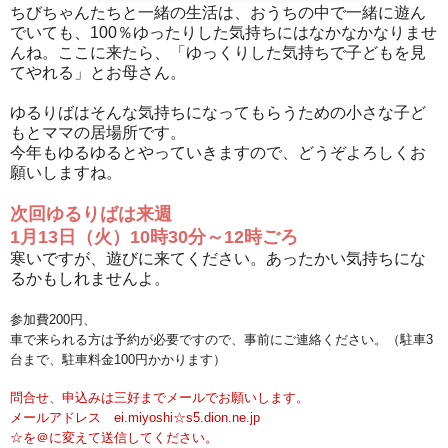
ちびちゃんたちと一緒の生活は、おうちの中で一緒に遊ん
でいても、100％ゆったりした気持ちにはなかなかなりませ
んね。ここに来たら、「ゆっくりした気持ちで子どもを見
てやれる」とお母さん。
ゆるりばはそんな気持ちになってもらうための小さな子ど
もとママの居場所です。
今年もゆるゆるとやっていきますので、どうぞよろしくお
願いしますね。
次回ゆるりばは来週
1月13日（火）10時30分～12時ごろ
寒いですが、遊びに来てください。あったかい気持ちにな
るかもしれませんよ。
参加費200円、
車で来られる方は予約が必要ですので、事前にご連絡ください。（駐車3
台まで、駐車料金100円かかります）
問合せ、申込みは三好までメールでお願いします。
メールアドレス ei.miyoshi☆s5.dion.ne.jp
☆を＠に変えて送信してください。