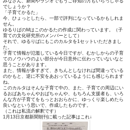
みなさん、新聞やラジオでもうご存知の方もいらっしゃる
でしょうか？
「子育てかるた」
今、ひょっとしたら、一部で評判になっているかもしれま
せん。
ゆるりばのMはこのかるたの作成に関わっています。（子
育ての文化研究所のメンバーとして）
それで、ゆるりばにもこのカルタを1セットいただきまし
た。
子育て情報が氾濫している今日ですが、むかしからの子育
てのノウハウのよい部分が今日意外に伝わっていないなと
思うことがあります。
また、情報が多すぎて、きちんとしなければ間違っている
のかもと、逆に不安をあおっているようにも感じられます
ね。
このカルタはそんな子育て中の、また、子育ての周辺にい
るおばあちゃんやおばちゃんや、もちろん支援者も、いろ
んな方が子育てをもっとおおらかに、ゆっくり楽しめたら
良いなという思いで、作成したものです。
（これは私流の解釈です）
1月13日京都新聞朝刊に載った記事はこれ↓