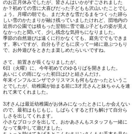
のお正月休みでしたが、皆さんはいかがすごされました
か？初めての雪に大喜びだった子どもも沢山いたことでし
ょう。月曜の朝でも、まだ大きな雪だるまをつくった跡ら
しい雪のかたまりが融け残っていましたけれど、団地内の
近所の公園では積もった翌朝に雪で遊ぶ子どもの姿が見え
なかったと聞いて、少し残念な気持ちになりました。
季節の自然遊びは遠くに行かなくても、庭先ででもできま
す。寒いですが、自分も子どもに戻って一緒に遊ぶつもり
で、お外遊びをときたま楽しめたらいいですね。
さて、前置きが長くなりましたが、
6日（火曜）に、今年初めてのゆるりばを開きました。
あいにくの雨になった初日はひと組さんだけ。
年末インフルエンザでクリスマスも何もなかったというこ
とでしたが、幼稚園が始まる前に3才児さんと妹ちゃんを連
れて来てくれました。
3才さんは最近幼稚園がお休みになったときにしか会えない
ので、最初はもじもじ。しばらくすると打ち解けて自分ら
しさを出してくれます。
小さなブロックを出して、おかあさんもスタッフも一緒に
なって集中して遊びました。
ちょっと助けてあげるとこんなキリンさんもお手本を見な