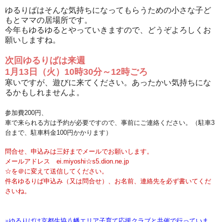
ゆるりばはそんな気持ちになってもらうための小さな子ど
もとママの居場所です。
今年もゆるゆるとやっていきますので、どうぞよろしくお
願いしますね。
次回ゆるりばは来週
1月13日（火）10時30分～12時ごろ
寒いですが、遊びに来てください。あったかい気持ちにな
るかもしれませんよ。
参加費200円、
車で来られる方は予約が必要ですので、事前にご連絡ください。（駐車3
台まで、駐車料金100円かかります）
問合せ、申込みは三好までメールでお願いします。
メールアドレス ei.miyoshi☆s5.dion.ne.jp
☆を＠に変えて送信してください。
件名ゆるりば申込み（又は問合せ）、お名前、連絡先を必ず書いてくだ
さいね。
※ゆるりばは京都生協八幡エリア子育て応援クラブと共催で行っていま