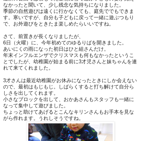
なかったと聞いて、少し残念な気持ちになりました。
季節の自然遊びは遠くに行かなくても、庭先ででもできま
す。寒いですが、自分も子どもに戻って一緒に遊ぶつもり
で、お外遊びをときたま楽しめたらいいですね。
さて、前置きが長くなりましたが、
6日（火曜）に、今年初めてのゆるりばを開きました。
あいにくの雨になった初日はひと組さんだけ。
年末インフルエンザでクリスマスも何もなかったというこ
とでしたが、幼稚園が始まる前に3才児さんと妹ちゃんを連
れて来てくれました。
3才さんは最近幼稚園がお休みになったときにしか会えない
ので、最初はもじもじ。しばらくすると打ち解けて自分ら
しさを出してくれます。
小さなブロックを出して、おかあさんもスタッフも一緒に
なって集中して遊びました。
ちょっと助けてあげるとこんなキリンさんもお手本を見な
がら作れます。うれしそうですね。