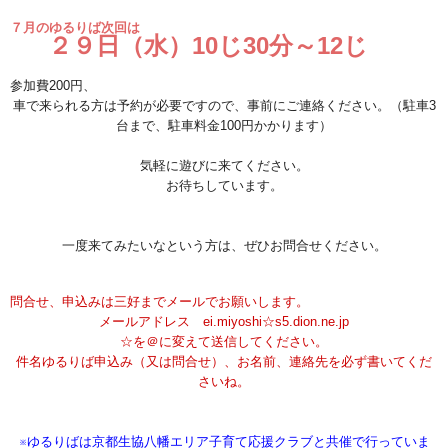
７月
のゆるりば次回は
２９日（水）10じ30分～12じ
参加費200円、
車で来られる方は予約が必要ですので、事前にご連絡ください。（駐車3
台まで、駐車料金100円かかります）
気軽に遊びに来てください。
お待ちしています。
一度来てみたいなという方は、ぜひお問合せください。
問合せ、申込みは三好までメールでお願いします。
メールアドレス ei.miyoshi☆s5.dion.ne.jp
☆を＠に変えて送信してください。
件名ゆるりば申込み（又は問合せ）、お名前、連絡先を必ず書いてくだ
さいね。
※ゆるりばは京都生協八幡エリア子育て応援クラブと共催で行っていま