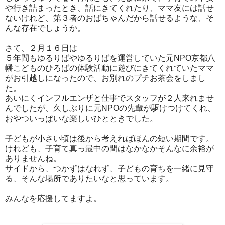
や行き詰まったとき、話にきてくれたり、ママ友には話せ
ないけれど、第３者のおばちゃんだから話せるような、そ
んな存在でしょうか。
さて、２月１６日は
５年間もゆるりばやゆるりばを運営していた元NPO京都八
幡こどものひろばの体験活動に遊びにきてくれていたママ
がお引越しになったので、お別れのプチお茶会をしまし
た。
あいにくインフルエンザと仕事でスタッフが２人来れませ
んでしたが、久しぶりに元NPOの先輩が駆けつけてくれ、
おやついっぱいな楽しいひとときでした。
子どもが小さい頃は後から考えればほんの短い期間です。
けれども、子育て真っ最中の間はなかなかそんなに余裕が
ありませんね。
サイドから、つかずはなれず、子どもの育ちを一緒に見守
る、そんな場所でありたいなと思っています。
みんなを応援してますよ。