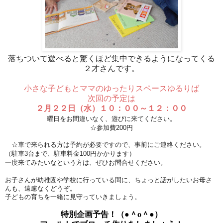
落ちついて遊べると驚くほど集中できるようになってくる
２才さんです。
小さな子どもとママのゆったりスペースゆるりば
次回の予定は
２月２２日（水）１０：００～１２：００
曜日をお間違いなく、遊びに来てください。
☆参加費200円
☆車で来られる方は予約が必要ですので、事前にご連絡ください。
（駐車3台まで、駐車料金100円かかります）
一度来てみたいなという方は、ぜひお問合せください。
お子さんが幼稚園や学校に行っている間に、ちょっと話がしたいお母さ
んも、遠慮なくどうぞ。
子どもの育ちを一緒に見守っていきましょう。
特別企画
予告！
（●＾o＾●）