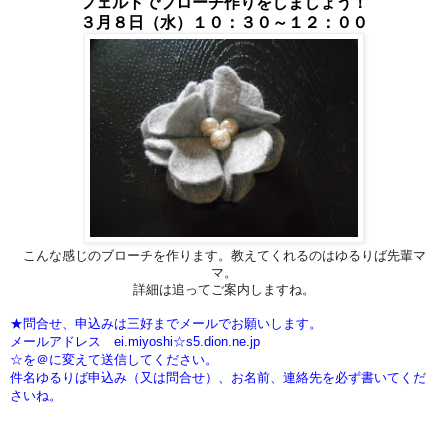
フェルトでブローチ作りをしましょう！
３月８日（水）１０：３０～１２：００
こんな感じのブローチを作ります。教えてくれるのはゆるりば先輩マ
マ。
詳細は追ってご案内しますね。
★問合せ、申込みは三好までメールでお願いします。
メールアドレス ei.miyoshi☆s5.dion.ne.jp
☆を＠に変えて送信してください。
件名ゆるりば申込み（又は問合せ）、お名前、連絡先を必ず書いてくだ
さいね。