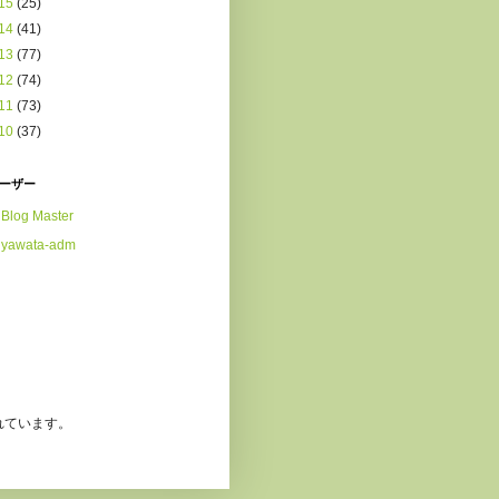
15
(25)
14
(41)
13
(77)
12
(74)
11
(73)
10
(37)
ーザー
Blog Master
yawata-adm
れています。