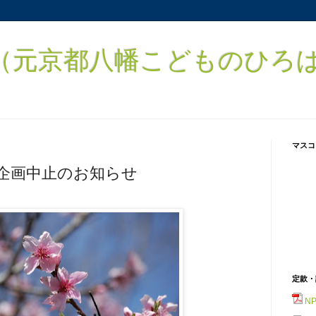
元京都八幡こどものひろば） 
マスコ
企画中止のお知らせ
定款・
N