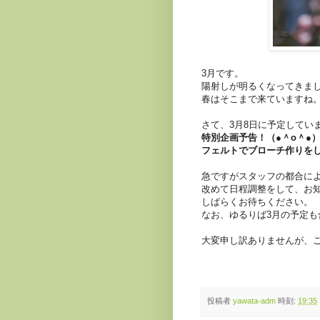
3月です。
陽射しが明るくなってきま
春はそこまで来ていますね
さて、3月8日に予定してい
特別企画
予告！
（●＾o＾●
フェルトでブローチ作りを
急ですがスタッフの都合に
改めて日程調整をして、お
しばらくお待ちください。
なお、ゆるりば3月の予定
大変申し訳ありませんが、
投稿者
yawata-adm
時刻:
19:35