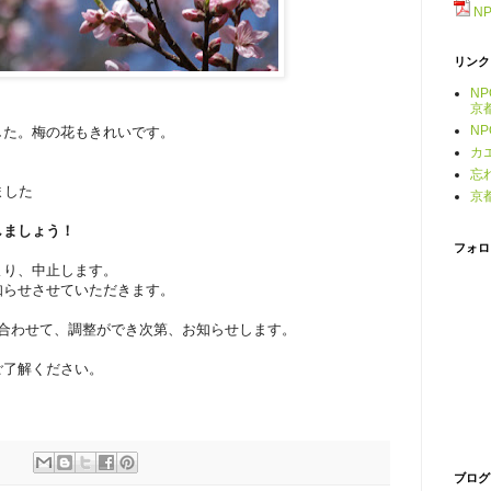
N
リンク
N
京
N
した。梅の花もきれいです。
。
カ
忘
ました
京
）
しましょう！
フォロ
より、中止します。
知らせさせていただきます。
も合わせて、調整ができ次第、お知らせします。
ご了解ください。
ブログ