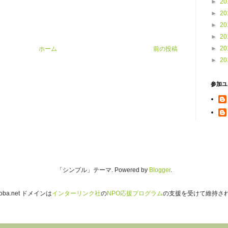
►
20
►
20
►
20
►
20
►
20
ホーム
前の投稿
►
20
参加ユ
「シンプル」テーマ. Powered by
Blogger
.
iroba.net ドメインは
インターリンク社
の
NPO応援プログラム
の支援を受けて維持さ