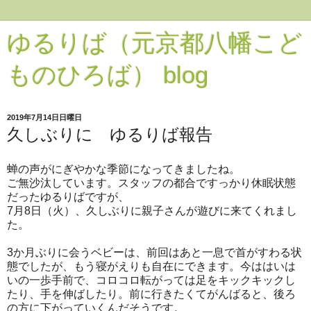
ゆるりば（元京都八幡こど
ものひろば） blog
2019年7月14日日曜日
久しぶりに ゆるりば報告
蝉の声がにぎやかな季節になってきましたね。
ご無沙汰しています。スタッフの都合ですっかり休眠状態
だったゆるりばですが、
7月8日（火）、久しぶりに親子さんが遊びに来てくれまし
た。
3か月ぶりに会うベビーは、前回はあと一息で首がすわる状
態でしたが、もう寝がえりも自在にできます。今ははいは
いの一歩手前で、コロコロ転がっては足をキックキックし
たり、手を伸ばしたり。前に行きたくてがんばると、後ろ
の方に下がっていくんだそうです。