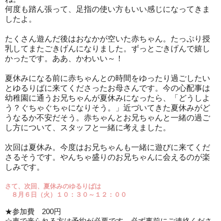
何度も踏ん張って、足指の使い方もいい感じになってきま
したよ。
たくさん遊んだ後はおなかが空いた赤ちゃん。たっぷり授
乳してまたごきげんになりました。ずっとごきげんで嬉し
かったです。ああ、かわいい～！
夏休みになる前に赤ちゃんとの時間をゆったり過ごしたい
とゆるりばに来てくださったお母さんです。今の心配事は
幼稚園に通うお兄ちゃんが夏休みになったら、「どうしよ
う？ぐちゃぐちゃになりそう。」近づいてきた夏休みがど
うなるか不安だそう。赤ちゃんとお兄ちゃんと一緒の過ご
し方について、スタッフと一緒に考えました。
次回は夏休み。今度はお兄ちゃんも一緒に遊びに来てくだ
さるそうです。やんちゃ盛りのお兄ちゃんに会えるのが楽
しみです。
さて、次回、夏休みの
ゆるりばは
８
月６日（火）１０：３０～１２：００
★参加費
200
円
☆車で来られる方は予約が必要です。必ず事前にご連絡くださ