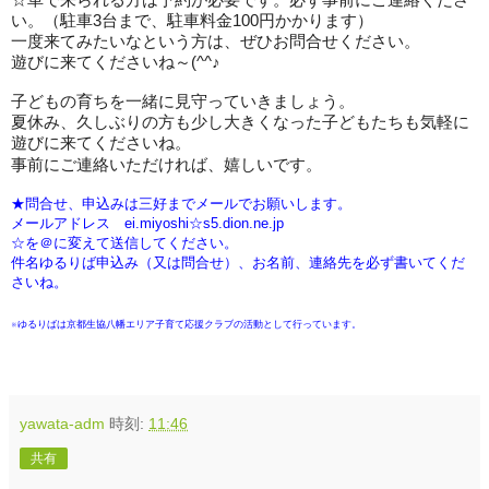
い。（駐車
3
台まで、駐車料金
100
円かかります）
一度来てみたいなという方は、ぜひお問合せください。
遊びに来てくださいね～
(^^
♪
子どもの育ちを一緒に見守っていきましょう。
夏休み、久しぶりの方も少し大きくなった子どもたちも気軽に
遊びに来てくださいね。
事前にご連絡いただければ、嬉しいです。
★問合せ、申込みは三好までメールでお願いします。
メールアドレス ei.miyoshi☆s5.dion.ne.jp
☆を＠に変えて送信してください。
件名ゆるりば申込み（又は問合せ）、お名前、連絡先を必ず書いてくだ
さいね。
※ゆるりばは京都生協八幡エリア子育て応援クラブの活動として行っています。
yawata-adm
時刻:
11:46
共有