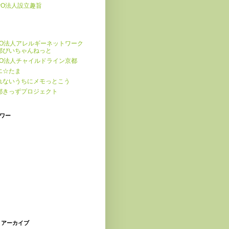
PO法人設立趣旨
PO法人アレルギーネットワーク
都ぴいちゃんねっと
PO法人チャイルドライン京都
エ☆たま
れないうちにメモっとこう
都きっずプロジェクト
ワー
 アーカイブ