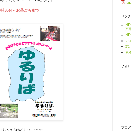
N
10時30分～お昼ごろまで
リンク
N
京
N
カ
忘
京
フォロ
ブログ
まりとゆるゆるしています。