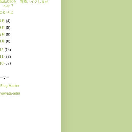
新緑の沢を 冒険ハイクしませ
んか？
ゆるりば
4月
(4)
3月
(5)
2月
(9)
1月
(8)
12
(74)
11
(73)
10
(37)
ーザー
Blog Master
yawata-adm