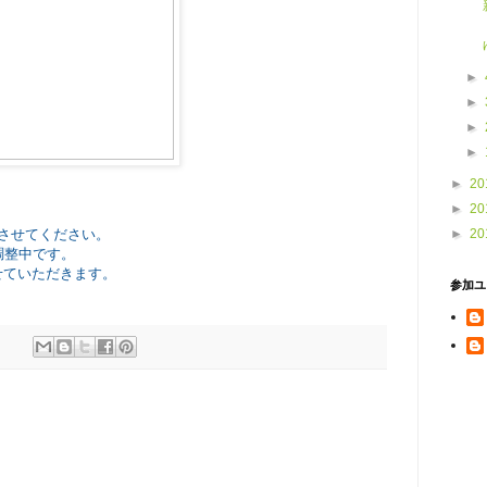
►
►
►
►
►
20
►
20
させてください。
►
20
調整中です。
せていただきます。
参加ユ