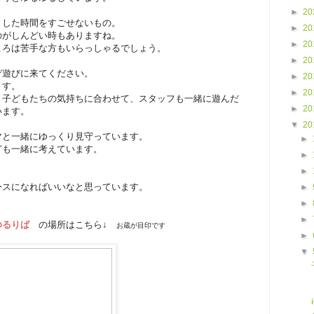
►
20
りした時間をすごせないもの。
►
20
のがしんどい時もありますね。
►
20
ころは苦手な方もいらっしゃるでしょう。
►
20
ぞ遊びに来てください。
►
20
ます。
►
20
、子どもたちの気持ちに合わせて、スタッフも一緒に遊んだ
►
20
います。
▼
20
マと一緒にゆっくり見守っています。
►
ども一緒に考えています。
►
►
、
ースになればいいなと思っています。
►
►
►
ゆるりば
の場所はこちら↓
お蔵が目印です
►
▼