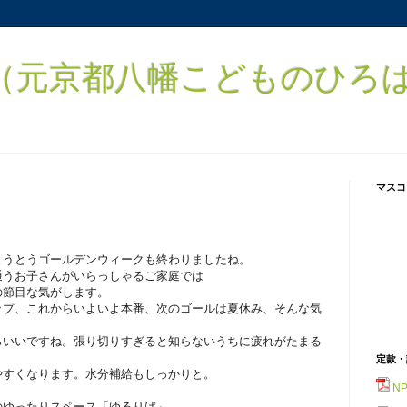
元京都八幡こどものひろば） 
マスコ
とうとうゴールデンウィークも終わりましたね。
通うお子さんがいらっしゃるご家庭では
の節目な気がします。
ップ、これからいよいよ本番、次のゴールは夏休み、そんな気
らいいですね。張り切りすぎると知らないうちに疲れがたまる
。
定款・
やすくなります。水分補給もしっかりと。
N
のゆったりスペース「ゆるりば」