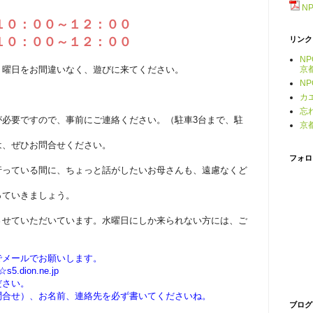
N
１０：００～１２：００
１０：００～１２：００
リンク
N
。曜日をお間違いなく、遊びに来てください。
京
N
カ
忘
必要ですので、事前にご連絡ください。（駐車3台まで、駐
京
は、ぜひお問合せください。
フォロ
行っている間に、ちょっと話がしたいお母さんも、遠慮なくど
っていきましょう。
させていただいています。水曜日にしか来られない方には、ご
でメールでお願いします。
.dion.ne.jp
ださい。
問合せ）、お名前、連絡先を必ず書いてくださいね。
ブログ