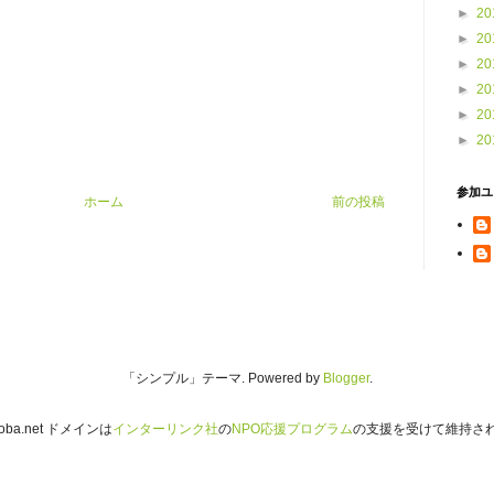
►
20
►
20
►
20
►
20
►
20
►
20
参加ユ
ホーム
前の投稿
「シンプル」テーマ. Powered by
Blogger
.
iroba.net ドメインは
インターリンク社
の
NPO応援プログラム
の支援を受けて維持さ