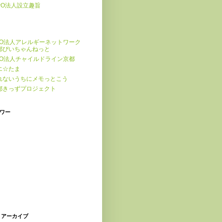
PO法人設立趣旨
PO法人アレルギーネットワーク
都ぴいちゃんねっと
PO法人チャイルドライン京都
エ☆たま
れないうちにメモっとこう
都きっずプロジェクト
ワー
 アーカイブ