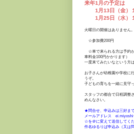
来年1月の予定は
1月13日（金）
1月25日（水）
火曜日の開催はありません
☆参加費200円
☆車で来られる方は予約が
車料金100円かかります）
一度来てみたいなという方
お子さんが幼稚園や学校に
うぞ。
子どもの育ちを一緒に見守
スタッフの都合で日程調整
めんなさい。
★問合せ、申込みは三好ま
メールアドレス ei.miyoshi☆s5
☆を＠に変えて送信してく
件名ゆるりば申込み（又は