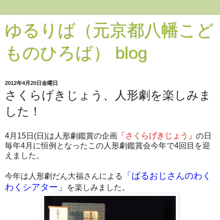
ゆるりば（元京都八幡こど
ものひろば） blog
2012年4月20日金曜日
さくらげきじょう、人形劇を楽しみま
した！
4月15日(日)は人形劇鑑賞の企画
「さくらげきじょう」
の日
毎年4月に恒例となったこの人形劇鑑賞会今年で4回目を迎
えました。
「ばるおじさんのわく
今年は人形劇だん大福さんによる
わくシアター」
を楽しみました。