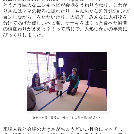
とうとう巨大なニシキヘビが会場をうねりうねり。こわが
りさんはママの後ろに隠れたり、やんちゃなﾎﾞｸはピョンピ
ョンしながら手をたたいたり、大騒ぎ。みんなに大好物を
分けてあげた優しいヘビ君、ケーキをぱくっと食べた瞬間
の様変わりがええっ？！って感じで、人形つかいの早業に
びっくりしました。
終わった後、最後まで残ってお人形と遊ぶ幼児さん
来場人数と会場の大きさがちょうどいい具合にマッチし