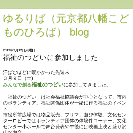
ゆるりば（元京都八幡こど
ものひろば） blog
2013年3月12日火曜日
福祉のつどいに参加しました
汗ばむほどに暖かかった先週末
３月９日（土)
福祉のつどい
みんなで創る
に参加してきました。
「福祉のつどい」は社会福祉協議会が中心となって、市内
のボランティア、福祉関係団体が一緒に作る福祉のイベン
ト
市役所前広場では物品販売、フリマ、遊び体験、文化セン
ターロビーではボランティア団体の体験件コーナー、文化
センター小ホールで舞台発表や午後には映画上映と盛り沢
山な内容