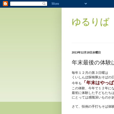
ゆるりば（
2013年12月18日水曜日
年末最後の体験
毎年１２月の第３日曜は
くいしんぼ探検隊おそばの
「年末はやっぱ
今年も
この体験、今年で１２年に
最初に体験した子どもたち
にとっては感慨深いものが
さて、恒例の手打ちそば体