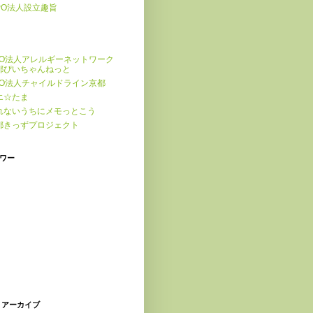
PO法人設立趣旨
PO法人アレルギーネットワーク
都ぴいちゃんねっと
PO法人チャイルドライン京都
エ☆たま
れないうちにメモっとこう
都きっずプロジェクト
ワー
 アーカイブ