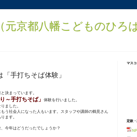
元京都八幡こどものひろば） 
マスコ
は「手打ちそば体験」
日と決まっています。
り～手打ちそば」
体験を行いました。
なりました。
はもう社会人になった人もいます。スタッフや講師の鶴見さん
あります。
定款・
験、今年はどうだったでしょうか？
N