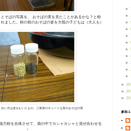
►
►
、とそばの写真を、 おそばの実を見たことがあるかな？と粉
くれました。粉の前のおそばの姿を大抵の子どもは（大人も）
►
►
►
►
►
►
►
►
►
►
20
►
20
►
20
、白い方は皮をむいたもの。三角形のキュートな形のおそばの実
参加ユ
強力粉を合体させて、袋の中でカシャカシャと混ぜ合わせる
↓