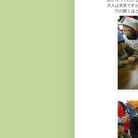
大人は失笑です
穴の開くほ