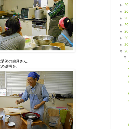
►
20
►
20
►
20
►
20
►
20
►
20
►
20
▼
20
▼
は講師の鶴見さん、
ばの説明を。