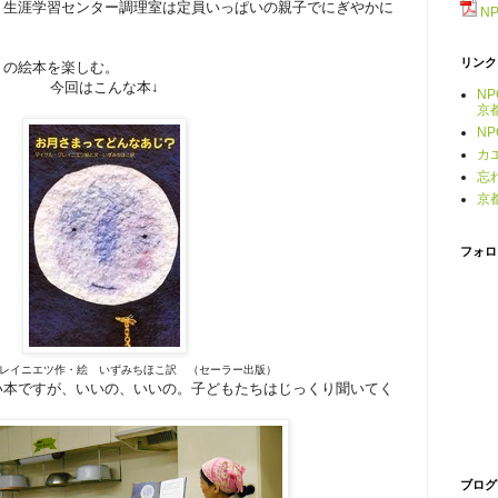
、生涯学習センター調理室は定員いっぱいの親子でにぎやかに
N
リンク
りの絵本を楽しむ。
今回はこんな本↓
N
京
N
カ
忘
京
フォロ
レイニエツ作・絵 いずみちほこ訳 （セーラー出版）
い本ですが、いいの、いいの。子どもたちはじっくり聞いてく
ブログ