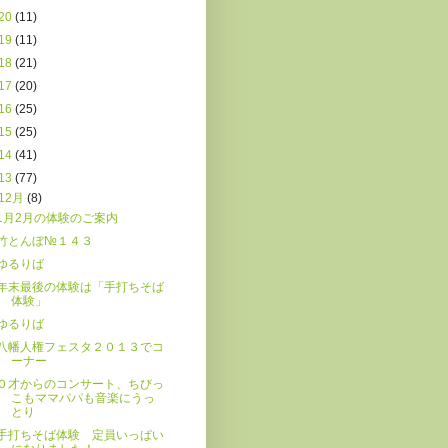
20
(11)
19
(11)
18
(21)
17
(20)
16
(25)
15
(25)
14
(41)
13
(77)
12月
(8)
1月2月の体験のご案内
竹とんぼ№１４３
ゆるりば
年末最後の体験は「手打ちそば
体験」
ゆるりば
八幡人権フェスタ２０１３でコ
ーナー
０才からのコンサート、ちびっ
こもママパパも音楽にうっ
とり
手打ちそば体験 定員いっぱい