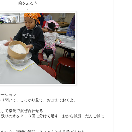
粉をふるう
↓
レーション
かり聞いて、しっかり見て、おぼえておくよ。
足して指先で混ぜ合わせる
→残りの水を２，３回に分けて足す→おから状態→だんご状に
るかな？」講師の質問にきょとんとする子どもたち、