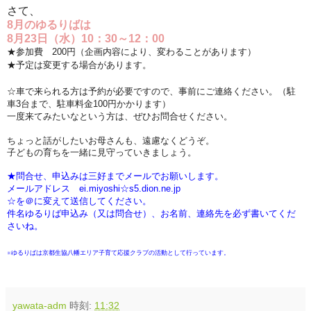
さて、
8月のゆるりばは
8月23日（水）10：30～12：00
★参加費 200円（企画内容により、変わることがあります）
★予定は変更する場合があります。
☆車で来られる方は予約が必要ですので、事前にご連絡ください。（駐
車3台まで、駐車料金100円かかります）
一度来てみたいなという方は、ぜひお問合せください。
ちょっと話がしたいお母さんも、遠慮なくどうぞ。
子どもの育ちを一緒に見守っていきましょう。
★問合せ、申込みは三好までメールでお願いします。
メールアドレス ei.miyoshi☆s5.dion.ne.jp
☆を＠に変えて送信してください。
件名ゆるりば申込み（又は問合せ）、お名前、連絡先を必ず書いてくだ
さいね。
※ゆるりばは京都生協八幡エリア子育て応援クラブの活動として行っています。
yawata-adm
時刻:
11:32