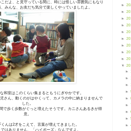
いこだよ、と見守っている間に、時には怪しい雰囲気にもなり
►
20
構、みんな、お友だち気分で楽しくやっていましたよ。
►
20
►
20
►
20
►
20
►
20
►
20
►
20
►
20
▼
20
►
►
►
►
さな和室はこのくらい集まるともうにぎやかです。
才児さん、動くのがはやくって、カメラの中に納まりませんで
►
した。
►
週間で歩く歩数がぐっと増えたそうです。カニさんあるきが得
►
意。
►
Fくんは2才をこえて、言葉が増えてきました。
►
きではありません、「ハイポーズ」なんですよ。