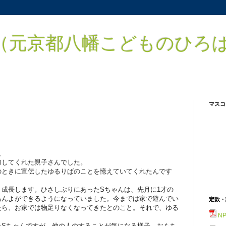
元京都八幡こどものひろば） 
マスコ
、
加してくれた親子さんでした。
のときに宣伝したゆるりばのことを憶えていてくれたんです
成長します。ひさしぶりにあったSちゃんは、先月に1才の
あんよができるようになっていました。今までは家で遊んでい
定款・
たら、お家では物足りなくなってきたとのこと。それで、ゆる
N
。
たSちゃんですが、他の人のすることが気になる様子。おもち