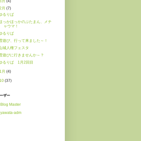
3月
(4)
2月
(7)
ゆるりば
ほっかほっかのぶたまん、メチ
ャウマ！
ゆるりば
雪遊び、行って来ました～！
山城人権フェスタ
雪遊びに行きませんか～？
ゆるりば 1月2回目
1月
(4)
10
(37)
ーザー
Blog Master
yawata-adm