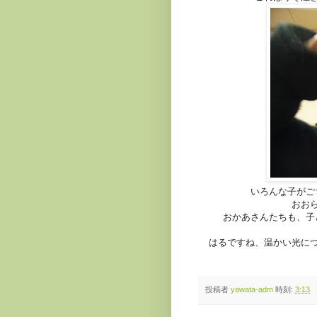
いろんな子がご
おお
おかあさんたちも、子
はるですね、温かい光に
投稿者
yawata-adm
時刻:
3:13