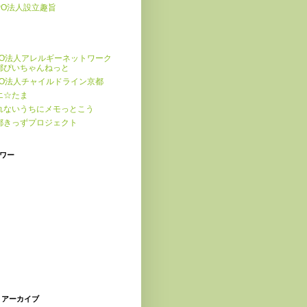
PO法人設立趣旨
PO法人アレルギーネットワーク
都ぴいちゃんねっと
PO法人チャイルドライン京都
エ☆たま
れないうちにメモっとこう
都きっずプロジェクト
ワー
 アーカイブ