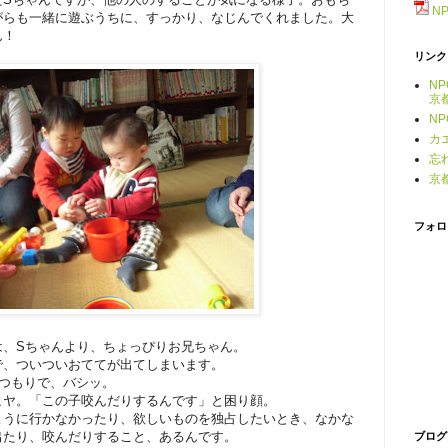
N
がらも一緒に遊ぶうちに、すっかり、なじんでくれました。大
ん！
リンク
N
京
N
カ
忘
京
フォロ
は、Sちゃんより、ちょっぴりお兄ちゃん。
で、ついついおててが出てしまいます。
のつもりで、バシッ。
ヒヤ。「この子咬んだりするんです」と困り顔。
ように行かなかったり、欲しいものを独占したいとき、なかな
出たり、咬んだりすること、あるんです。
ブログ