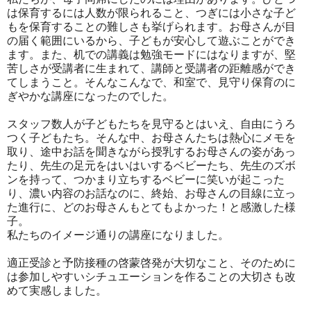
は保育するには人数が限られること、つぎには小さな子ど
もを保育することの難しさも挙げられます。お母さんが目
の届く範囲にいるから、子どもが安心して遊ぶことができ
ます。また、机での講義は勉強モードにはなりますが、堅
苦しさが受講者に生まれて、講師と受講者の距離感ができ
てしまうこと。そんなこんなで、和室で、見守り保育のに
ぎやかな講座になったのでした。
スタッフ数人が子どもたちを見守るとはいえ、自由にうろ
つく子どもたち。そんな中、お母さんたちは熱心にメモを
取り、途中お話を聞きながら授乳するお母さんの姿があっ
たり、先生の足元をはいはいするベビーたち、先生のズボ
ンを持って、つかまり立ちするベビーに笑いが起こった
り、濃い内容のお話なのに、終始、お母さんの目線に立っ
た進行に、どのお母さんもとてもよかった！と感激した様
子。
私たちのイメージ通りの講座になりました。
適正受診と予防接種の啓蒙啓発が大切なこと、そのために
は参加しやすいシチュエーションを作ることの大切さも改
めて実感しました。