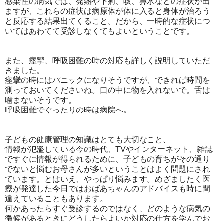
感染性の病気では、発熱や下痢、咳、鼻水などの症状が出
ますが、これらの症状は病原体が体に入ると身体が治ろう
と反応する結果出てくること。だから、一時的な症状につ
いてはあわてて受診しなくてもよいということです。
また、痙攣、呼吸困難の時の対応も詳しく説明していただ
きました。
痙攣の時にはパニックになりそうですが、できれば時間を
測っておいてくださいね。口の中に物を入れないで。舌は
噛まないそうです。
呼吸困難でぐったりの時は病院へ。
子どもの健康管理の知識はとても大切なこと、
情報が氾濫している今の時代、TVやインターネット、雑誌
ですぐに情報が得られるために、子どもの育ちがその通り
でないと悩むお母さんが多いということはよく問題にされ
ています。とはいえ、やっぱり悩みます。めざましたく医
療が発達した今日ではおばあちゃんのアドバイスも時に間
違えていることもあります。
何かあったらすぐ受診するのではなく、どのような病気の
徴候があるときにどうしたらよいか対応の仕方を学んでお