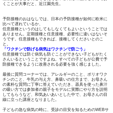
くことが大事だと、近江園先生。
予防接種のおはなしでは、日本の予防接種が如何に欧米に
比べて遅れているか、
任意接種というのはしてもしなくてもよいということでは
ありません。定期接種と任意接種、必要性に違いはないそ
うです。任意接種もできれば、接種してくださいとのこ
と。
「ワクチンで防げる病気はワクチンで防ごう」
任意接種では防ぐ病気も防ぐことができない子どもがたく
さんいるということですよね。すべての子どもが公費で予
防接種できるように改善される必要を強く感じました。
最後に質問コーナーでは、アレルギーのこと、ポリオワク
チンのこと、牛乳の与え方、鼻吸いの仕方まで、お母さん
の素朴な質問に丁寧に答えていただき、器具を使った鼻汁
の吸い方では参加者の親子をモデルに実際にやり方を説明
してもらうなど、和気あいあいとした中で、お母さんの目
線に立った講座となりました。
子どもの急な病気の時に、受診の目安を知るためのWEBサ