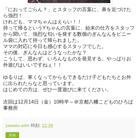
「におってごらん？」とスタッフの言葉に、鼻を近づけた
ら強烈！
けれども、ママちゃんはえらい！！
持って帰るというYちゃんの言葉に、始末の仕方をスタッフ
から聞いて、強烈な匂いを発する数個のぎんなんをビニー
ル袋に入れて持って帰られました。
ママの対応に今日も感心するスタッフでした。
その後、ぎんなんはどうなったかな？
こうして、思わず、いろんなものを発見する。やっぱりお
外遊びはいいですねぇ！！
ゆるりば、寒くなってからもできるだけ子どもたちとお外
に出られたらなと思っています。
はじめての方は、ぜひ一度遊びに来てください。
次回は12月14日（金）10時半～＠京都八幡こどものひろば
事務所
yawata-adm
時刻:
12:39
共有